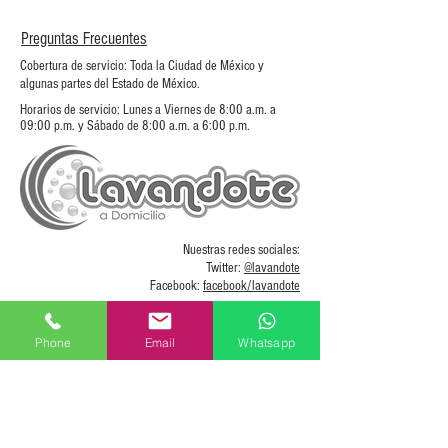
Preguntas Frecuentes
Cobertura de servicio: Toda la Ciudad de México y
algunas partes del Estado de México.
Horarios de servicio: Lunes a Viernes de 8:00 a.m. a
09:00 p.m. y Sábado de 8:00 a.m. a 6:00 p.m.
Nuestras redes sociales:
Twitter:
@lavandote
Facebook:
facebook/lavandote
Servicios
Lista de Precios
Phone
Email
Whatsapp
Solicita Recolección
Contactanos
Testimoniales
Blog
© 2026 LAVANDOTE A DOMICILIO Derechos Reservados : : Teléfono
(56) 1167 9013
La Presa, Álvaro Obregón, Ciudad de México. : : Correo: